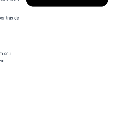
or trás de
m seu
bem