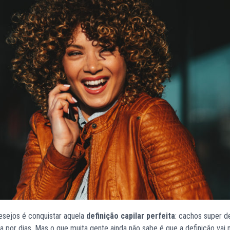
esejos é conquistar aquela
definição capilar perfeita
: cachos super de
a por dias. Mas o que muita gente ainda não sabe é que a definição vai