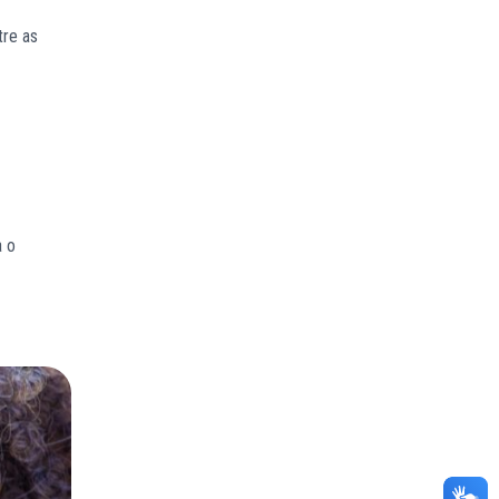
tre as
a o