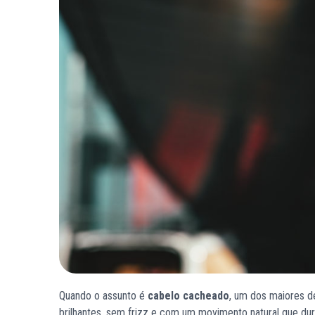
Quando o assunto é
cabelo cacheado
, um dos maiores d
brilhantes, sem frizz e com um movimento natural que dur