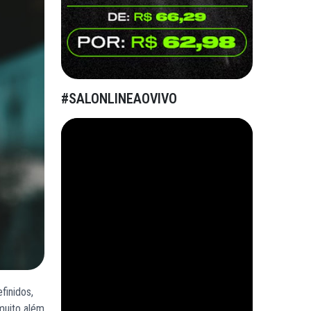
#SALONLINEAOVIVO
finidos,
 muito além