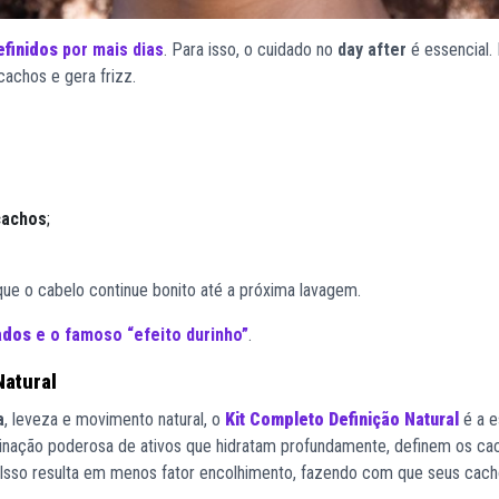
efinidos
por mais dias
. Para isso, o cuidado no
day after
é essencial. 
cachos e gera frizz.
cachos
;
ue o cabelo continue bonito até a próxima lavagem.
ados
e o famoso “efeito durinho”
.
Natural
a
, leveza e movimento natural, o
Kit Completo Definição Natural
é a e
mbinação poderosa de ativos que hidratam profundamente, definem os ca
 Isso resulta em menos fator encolhimento, fazendo com que seus cach