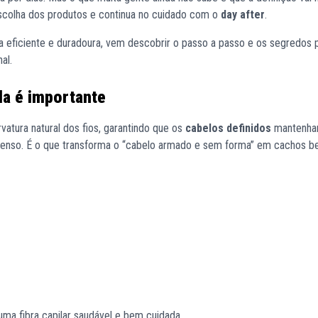
escolha dos produtos e continua no cuidado com o
day after
.
 eficiente e duradoura, vem descobrir o passo a passo e os segredos p
al.
ela é importante
vatura natural dos fios, garantindo que os
cabelos definidos
mantenha
ntenso. É o que transforma o “cabelo armado e sem forma” em cachos 
 uma fibra capilar saudável e bem cuidada.