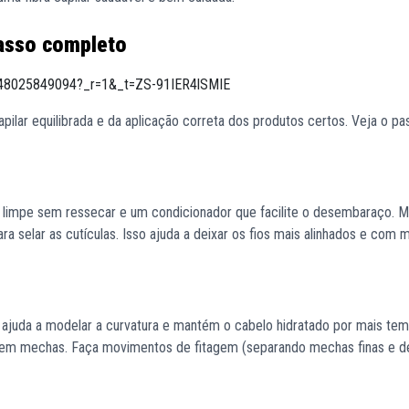
passo completo
9648025849094?_r=1&_t=ZS-91IER4lSMIE
pilar equilibrada e da aplicação correta dos produtos certos. Veja o pa
limpe sem ressecar e um condicionador que facilite o desembaraço. 
ra selar as cutículas. Isso ajuda a deixar os fios mais alinhados e com
 ajuda a modelar a curvatura e mantém o cabelo hidratado por mais tem
lo em mechas. Faça movimentos de fitagem (separando mechas finas e d