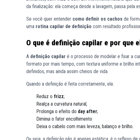
da finalização: ela começa desde a lavagem, passa pela 
Se você quer entender
como definir os cachos
de forma
uma
rotina capilar de definição
com resultado profission
O que é definição capilar e por que 
A
definição capilar
é o processo de modelar e fixar a cur
formato por mais tempo, com textura uniforme e brilho i
definidos, mas ainda assim cheios de vida.
Quando a definição é feita corretamente, ela:
Reduz o
frizz
;
Realça a curvatura natural;
Prolonga o efeito do
day after
;
Diminui o fator encolhimento
Deixa o cabelo com mais leveza, balanço e brilho.
Ou seja, a definição não é apenas estética, é o reflexo de