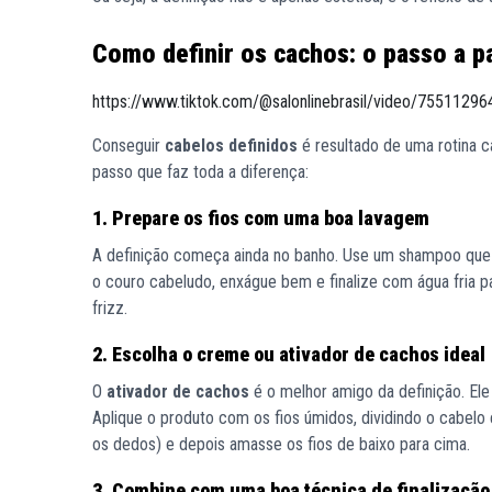
Como definir os cachos: o passo a 
https://www.tiktok.com/@salonlinebrasil/video/755112
Conseguir
cabelos definidos
é resultado de uma rotina ca
passo que faz toda a diferença:
1. Prepare os fios com uma boa lavagem
A definição começa ainda no banho. Use um shampoo que 
o couro cabeludo, enxágue bem e finalize com água fria pa
frizz.
2. Escolha o creme ou ativador de cachos ideal
O
ativador de cachos
é o melhor amigo da definição. Ele
Aplique o produto com os fios úmidos, dividindo o cabe
os dedos) e depois amasse os fios de baixo para cima.
3. Combine com uma boa técnica de finalização