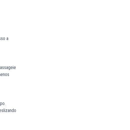
sso a
Massageie
 menos
po.
eslizando