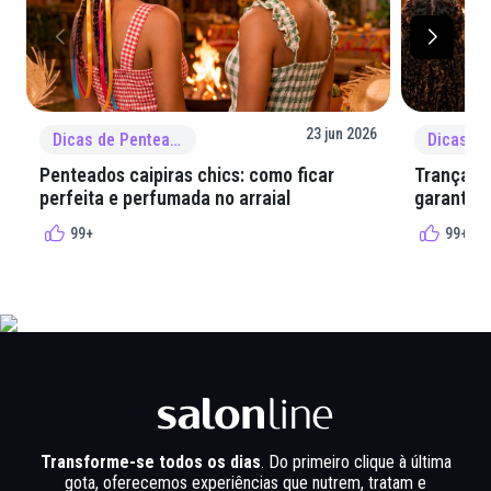
23 jun 2026
Dicas de Penteado
Penteados caipiras chics: como ficar
Tranças e
perfeita e perfumada no arraial
garantir 
99+
99+
Transforme-se todos os dias
. Do primeiro clique à última
gota, oferecemos experiências que nutrem, tratam e