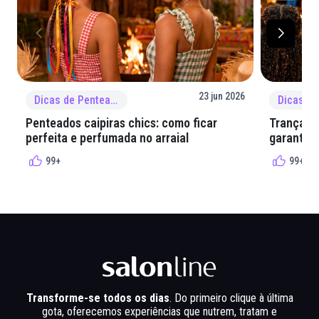
23 jun 2026
Dicas de Penteado
Penteados caipiras chics: como ficar
Tranças e
perfeita e perfumada no arraial
garantir 
99+
99+
Transforme-se todos os dias
. Do primeiro clique à última
gota, oferecemos experiências que nutrem, tratam e