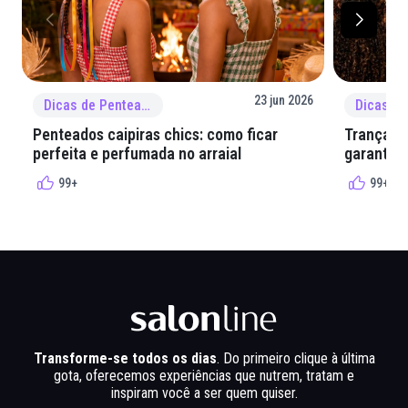
23 jun 2026
Dicas de Penteado
Penteados caipiras chics: como ficar
Tranças e
perfeita e perfumada no arraial
garantir 
99+
99+
Transforme-se todos os dias
. Do primeiro clique à última
gota, oferecemos experiências que nutrem, tratam e
inspiram você a ser quem quiser.