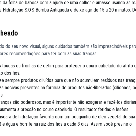
ro da folha de babosa com a ajuda de uma colher e amasse usando as 
e Hidratação S.O.S Bomba Antiqueda e deixe agir de 15 a 20 minutos. D
cheado
do do seu novo visual, alguns cuidados também são imprescindíveis par
lhores recomendações para ter com as suas tranças:
as toucas ou fronhas de cetim para proteger o couro cabeludo do atrito
o dos fios;
ze sempre produtos diluídos para que não acumulem resíduos nas tranças
 nocivas presentes na fórmula de produtos não-liberados (silicones, pe
s.
anças são poderosos, mas é importante não exagerar e fazê-los diariam
aumenta a pressão no couro cabeludo. O resultado: feridas e lesões.
áscara de hidratação favorita com um pouquinho de óleo vegetal de sua
) e água e borrife na raiz dos fios a cada 3 dias. Assim você previne o