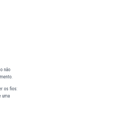
co não
dimento.
r os fios:
 e uma