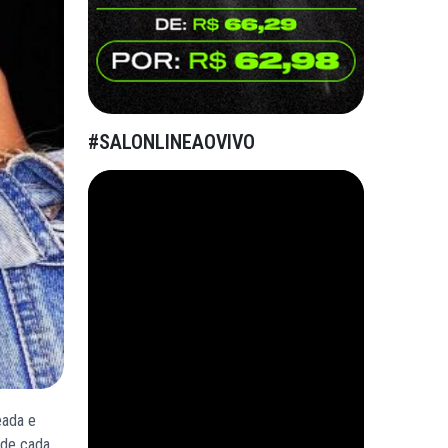
#SALONLINEAOVIVO
eada e
e de cada