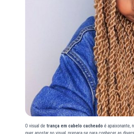
O visual de
trança em cabelo cacheado
é apaixonante, n
quer apostar no visual, prepara-se para conhecer as divers