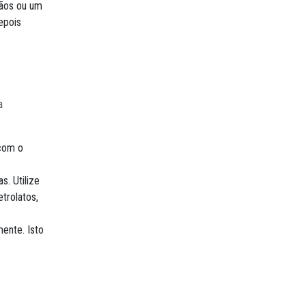
mãos ou um
epois
a
 com o
. Utilize
trolatos,
ente. Isto