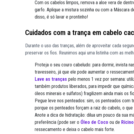
Com os cabelos limpos, remova a aloe vera de dent
garfo. Aplique a mistura sozinha ou com a Máscara d
disso, é só lavar e prontinho!
Cuidados com a trança em cabelo ca
Durante o uso das tranças, além de aproveitar cada segun
preservar os fios. Reunimos aqui uma listinha com as me
Proteja o seu couro cabeludo: para dormir, invista n
travesseiro, já que ele pode aumentar o ressecament
Lave as tranças
pelo menos 1 vez por semana: utili
também produtos liberados, para impedir que químicas
óleos minerais e sulfatos) fragilizem ainda mais os fio
Pegue leve nos penteados: sim, os penteados com tr
porque os penteados forçam a raiz do cabelo, o que 
Anote a dica de hidratação: dilua um pouco da sua m
preferência (pode ser o
Óleo de Coco
ou de
Rícino
ressecamento e deixa o cabelo mais forte.