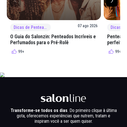
07 ago 2026
Dicas de Penteado
O Guia do Salonzin: Penteados Incríveis e
Penteados
Perfumados para o Pré-Rolê
perfeita 
99+
99+
Transforme-se todos os dias
. Do primeiro clique à última
gota, oferecemos experiências que nutrem, tratam e
inspiram você a ser quem quiser.