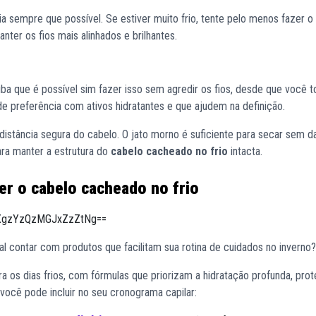
ia sempre que possível. Se estiver muito frio, tente pelo menos fazer o
nter os fios mais alinhados e brilhantes.
iba que é possível sim fazer isso sem agredir os fios, desde que você 
e preferência com ativos hidratantes e que ajudem na definição.
istância segura do cabelo. O jato morno é suficiente para secar sem dan
ara manter a estrutura do
cabelo cacheado no frio
intacta.
er o cabelo cacheado no frio
=MXgzYzQzMGJxZzZtNg==
tal contar com produtos que facilitam sua rotina de cuidados no inverno?
a os dias frios, com fórmulas que priorizam a hidratação profunda, pro
você pode incluir no seu cronograma capilar: