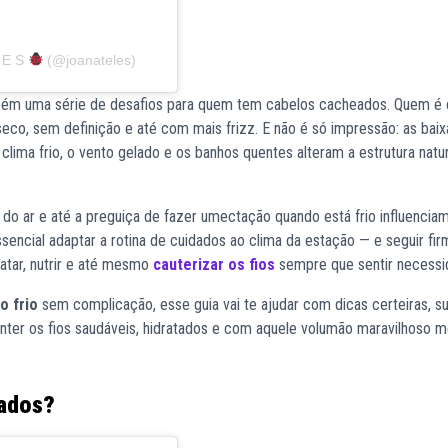
L E S
(@joanateles)
ambém uma série de desafios para quem tem cabelos cacheados. Quem é
seco, sem definição e até com mais frizz. E não é só impressão: as baix
clima frio, o vento gelado e os banhos quentes alteram a estrutura natu
 do ar e até a preguiça de fazer umectação quando está frio influencia
sencial adaptar a rotina de cuidados ao clima da estação — e seguir fi
ratar, nutrir e até mesmo
cauterizar os fios
sempre que sentir necess
o frio
sem complicação, esse guia vai te ajudar com dicas certeiras, s
nter os fios saudáveis, hidratados e com aquele volumão maravilhoso
eados?