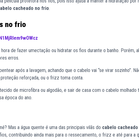
a película protetora nos fios, pois isso ajuda a manter a hidratação por
abelo cacheado no frio
.
 no frio
YmN1MjRlem9wOWcz
a hora de fazer umectação ou hidratar os fios durante o banho. Porém, 
res erros.
ntear após a lavagem, achando que o cabelo vai “se virar sozinho”. Não
 proteção reforçada, ou o frizz toma conta.
e tecido de microfibra ou algodão, e sair de casa com o cabelo molhad
sa época do ano.
 né? Mas a água quente é uma das principais vilãs do
cabelo cacheado 
ios, contribuindo ainda mais para o ressecamento, o frizz e até para a 