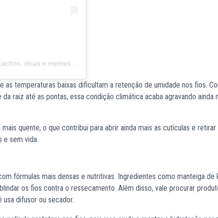
Uma publicação compartilhada por Rebecca Victória | cachos, dicas e memes ♡ (@daily_beccaaxs)
e as temperaturas baixas dificultam a retenção de umidade nos fios. C
de da raiz até as pontas, essa condição climática acaba agravando ainda 
is quente, o que contribui para abrir ainda mais as cutículas e retirar
s e sem vida.
com fórmulas mais densas e nutritivas. Ingredientes como manteiga de k
 blindar os fios contra o ressecamento. Além disso, vale procurar prod
 usa difusor ou secador.