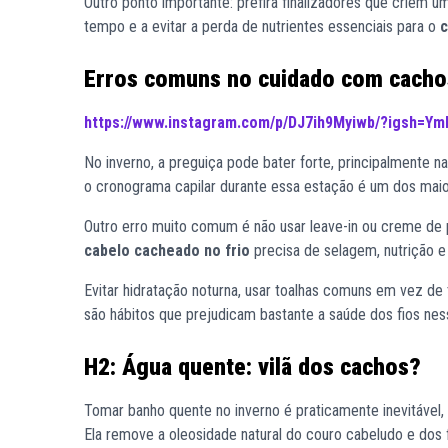
Outro ponto importante: prefira finalizadores que criem um
tempo e a evitar a perda de nutrientes essenciais para o
c
Erros comuns no cuidado com cachos
https://www.instagram.com/p/DJ7ih9Myiwb/?igsh=
No inverno, a preguiça pode bater forte, principalmente n
o cronograma capilar durante essa estação é um dos maio
Outro erro muito comum é não usar leave-in ou creme de pe
cabelo cacheado no frio
precisa de selagem, nutrição e
Evitar hidratação noturna, usar toalhas comuns em vez d
são hábitos que prejudicam bastante a saúde dos fios nes
H2: Água quente: vilã dos cachos?
Tomar banho quente no inverno é praticamente inevitável,
Ela remove a oleosidade natural do couro cabeludo e dos f