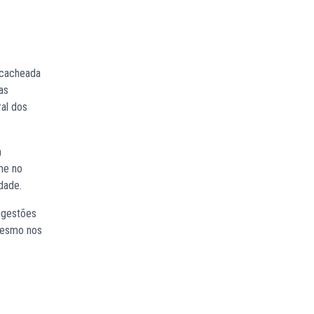
 cacheada
as
ral dos
m
rme no
idade.
ugestões
 mesmo nos