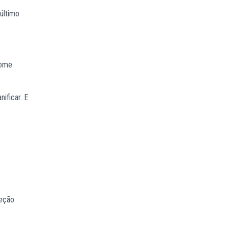
 último
tome
ificar. E
teção