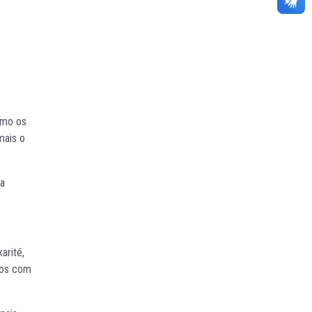
omo os
mais o
 a
arité,
utos com