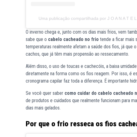
Uma publicação compartilhada por J O A N A T E 
O inverno chega e, junto com os dias mais frios, vem t
sabe que o
cabelo cacheado no frio
tende a ficar mais 
temperaturas realmente afetam a saúde dos fios, já que o 
cachos, que já têm mais propensão ao ressecamento.
Além disso, o uso de toucas e cachecóis, a baixa umidade
diretamente na forma como os fios reagem. Por isso, é es
cronograma capilar faz toda a diferença. É importante hid
Se você quer saber
como cuidar do cabelo cacheado n
de produtos e cuidados que realmente funcionam para ma
dias mais gelados.
Por que o frio resseca os fios cach