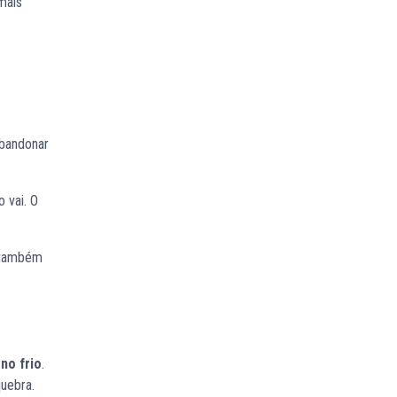
 mais
abandonar
 vai. O
o também
no frio
.
quebra.