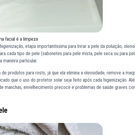
a facial é a limpeza
igienização, etapa importantíssima para livrar a pele da poluição, oleos
ara cada tipo de pele (sabonetes para pele mista, pele seca ou para pel
 maneira particular.
ta de produtos para rosto, já que ela elimina a oleosidade, remove a ma
icado que o uso do protetor solar seja feito após cada higienização. Al
es de manchas, envelhecimento precoce e problemas de saúde graves c
ele