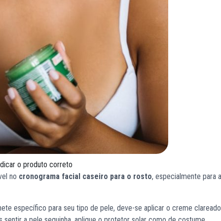
dicar o produto correto
vel no
cronograma facial caseiro para o rosto
, especialmente para 
ete específico para seu tipo de pele, deve-se aplicar o creme claread
s sentir a pele sequinha, aplique o protetor solar como de costume.