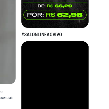
#SALONLINEAOVIVO
 se
ssenciais