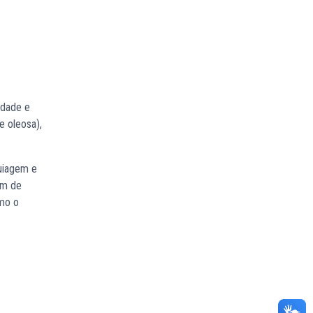
idade e
e oleosa),
quiagem e
ém de
omo o