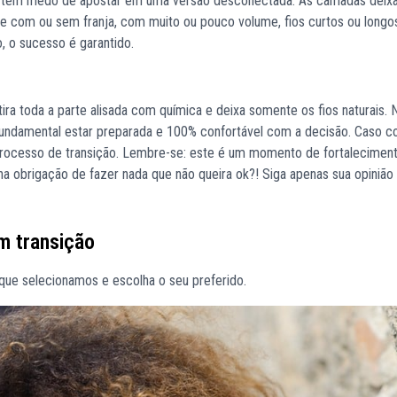
u tem medo de apostar em uma versão desconectada. As camadas deix
 com ou sem franja, com muito ou pouco volume, fios curtos ou longos,
, o sucesso é garantido.
a toda a parte alisada com química e deixa somente os fios naturais. 
fundamental estar preparada e 100% confortável com a decisão. Caso co
 processo de transição. Lembre-se: este é um momento de fortalecimen
 na obrigação de fazer nada que não queira ok?! Siga apenas sua opinião
m transição
que selecionamos e escolha o seu preferido.