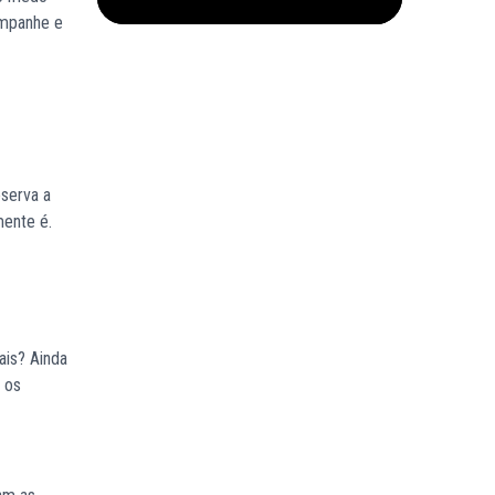
mpanhe e
eserva a
mente é.
ais? Ainda
r os