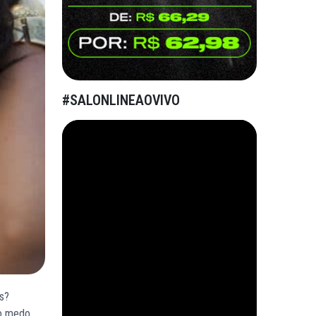
#SALONLINEAOVIVO
s?
 o medo