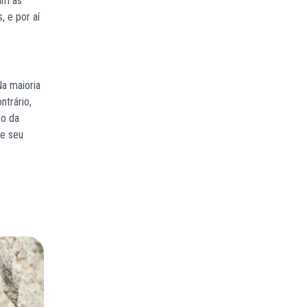
am as
 e por aí
Na maioria
ntrário,
to da
 e seu