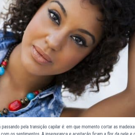
 passando pela transição capilar é: em que momento cortar as madeixa
e com os sentimentos. A insegurança e aceitação ficam a flor da pele e