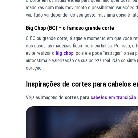
O corte em camadas é ideal para quem não quer ousar o
madeixas com mais movimento e possibilitam variações de
vai. Tudo vai depender do seu gosto, mas uma coisa é fato
Big Chop (BC) – o famoso grande corte
O BC ou grande corte, é aquele momento em que você retir
dos casos, as madeixas ficam bem curtinhas. Por isso, é 
evite realizar o
big chop
, pois ele pode “estragar” o seu
autoestima e valorização da sua beleza real. Não se sinta
coração.
Inspirações de cortes para cabelos e
Veja as imagens de
cortes para
cabelos em transição