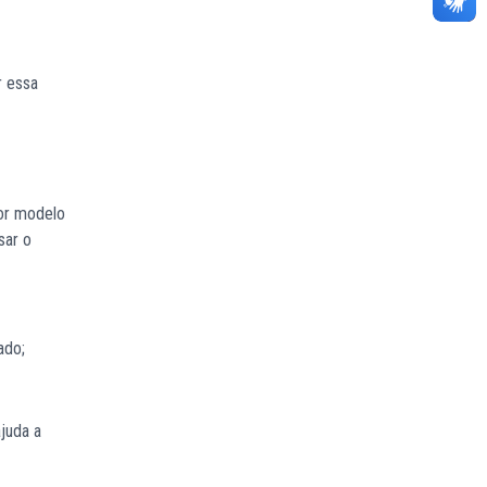
r essa
hor modelo
sar o
ado;
juda a