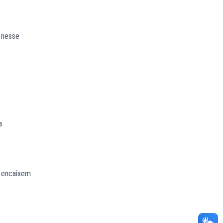
r nesse
a
e encaixem