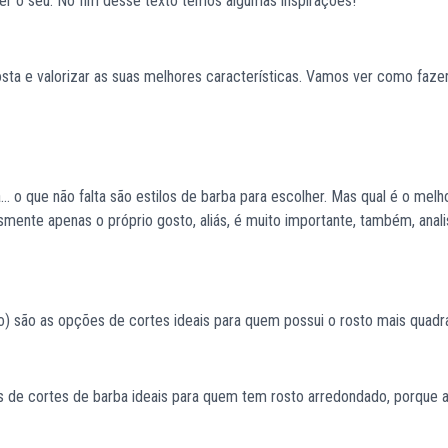
er o seu. No fim desse texto temos algumas inspirações!
sta e valorizar as suas melhores características. Vamos ver como faze
a… o que não falta são estilos de barba para escolher. Mas qual é o mel
mente apenas o próprio gosto, aliás, é muito importante, também, anali
o) são as opções de cortes ideais para quem possui o rosto mais quadr
de cortes de barba ideais para quem tem rosto arredondado, porque a