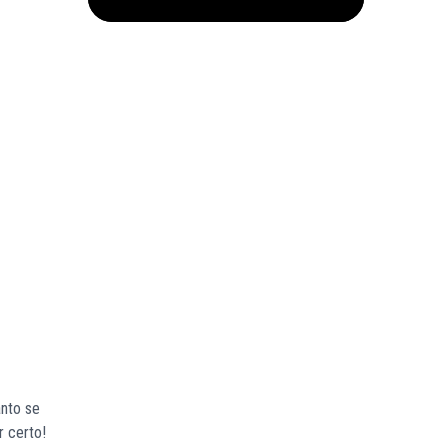
anto se
r certo!