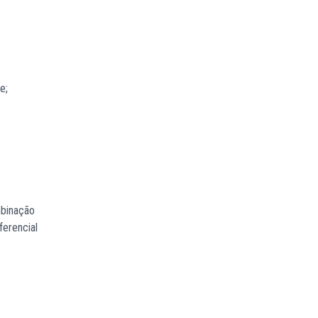
e;
mbinação
ferencial