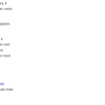
ra, é
aber como
 opções
 a
lão com
os.
so você
nel
,
icam mais