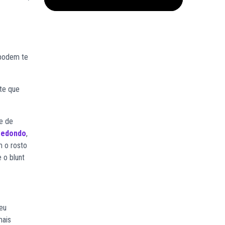
 podem te
te que
te de
redondo
,
m o rosto
 o blunt
seu
mais