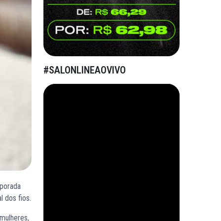
#SALONLINEAOVIVO
mporada
 dos fios.
mulheres,