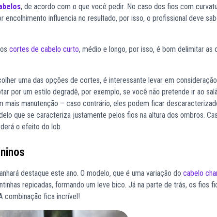
abelos
, de acordo com o que você pedir. No caso dos fios com curvatu
 encolhimento influencia no resultado, por isso, o profissional deve s
ios
cortes de cabelo curto
, médio e longo, por isso, é bom delimitar as
scolher uma das opções de
cortes
, é interessante levar em consideração
ptar por um estilo degradê, por exemplo, se você não pretende ir ao sa
m mais manutenção – caso contrário, eles podem ficar descaracterizad
elo que se caracteriza justamente pelos fios na altura dos ombros. Ca
derá o efeito do lob.
ininos
ganhará destaque este ano. O modelo, que é uma variação do
cabelo cha
ntinhas repicadas, formando um leve bico. Já na parte de trás, os fios f
A combinação fica incrível!