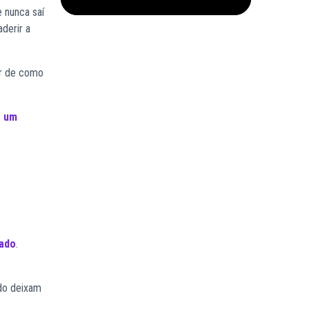
e nunca saí
aderir a
er de como
r um
iado
.
ado deixam