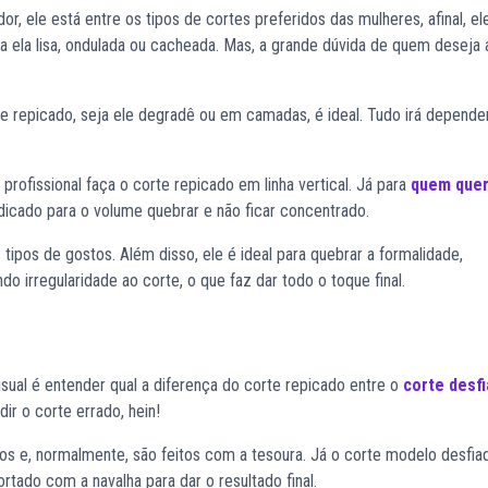
r, ele está entre os tipos de cortes preferidos das mulheres, afinal, el
ja ela lisa, ondulada ou cacheada. Mas, a grande dúvida de quem deseja 
rte repicado, seja ele degradê ou em camadas, é ideal. Tudo irá depend
rofissional faça o corte repicado em linha vertical. Já para
quem que
indicado para o volume quebrar e não ficar concentrado.
tipos de gostos. Além disso, ele é ideal para quebrar a formalidade,
o irregularidade ao corte, o que faz dar todo o toque final.
sual é entender qual a diferença do corte repicado entre o
corte desf
ir o corte errado, hein!
os e, normalmente, são feitos com a tesoura. Já o corte modelo desfi
tado com a navalha para dar o resultado final.