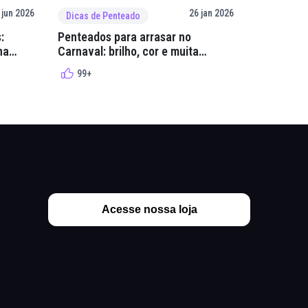
 jun 2026
26 jan 2026
Dicas de Penteado
Dicas de 
:
Penteados para arrasar no
GelaCola:
na
Carnaval: brilho, cor e muita
mega resi
criatividade
99+
99+
Acesse nossa loja