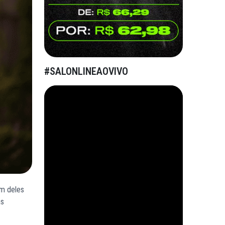
#SALONLINEAOVIVO
um deles
as