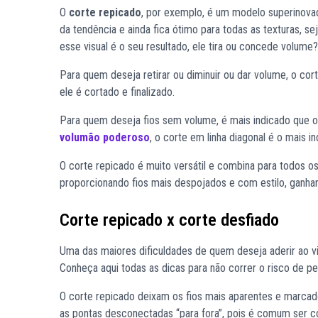
O
corte repicado
, por exemplo, é um modelo superinovado
da tendência e ainda fica ótimo para todas as texturas, se
esse visual é o seu resultado, ele tira ou concede volume?
Para quem deseja retirar ou diminuir ou dar volume, o co
ele é cortado e finalizado.
Para quem deseja fios sem volume, é mais indicado que o p
volumão poderoso
, o corte em linha diagonal é o mais 
O corte repicado é muito versátil e combina para todos os 
proporcionando fios mais despojados e com estilo, ganhand
Corte repicado x corte desfiado
Uma das maiores dificuldades de quem deseja aderir ao vi
Conheça aqui todas as dicas para não correr o risco de ped
O corte repicado deixam os fios mais aparentes e marcad
as pontas desconectadas “para fora”, pois é comum ser cor