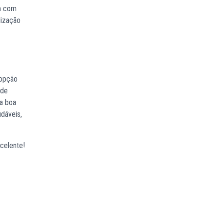
am com
lização
 opção
 de
ma boa
udáveis,
celente!