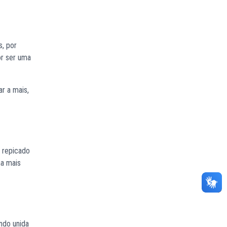
s, por
or ser uma
ar a mais,
o repicado
ha mais
ndo unida