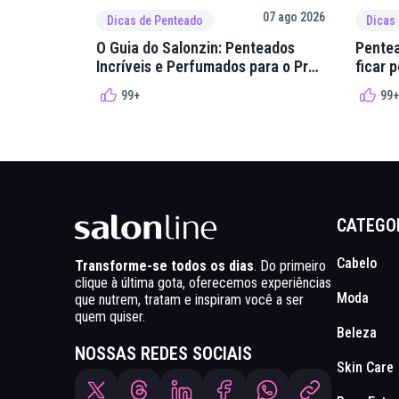
07 ago 2026
Dicas de Penteado
Dicas
O Guia do Salonzin: Penteados
Pentea
Incríveis e Perfumados para o Pré-
ficar 
Rolê
arraial
99+
99+
CATEGO
Cabelo
Transforme-se todos os dias
. Do primeiro
clique à última gota, oferecemos experiências
Moda
que nutrem, tratam e inspiram você a ser
quem quiser.
Beleza
NOSSAS REDES SOCIAIS
Skin Care