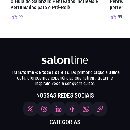
O Guia do Salonzin: Penteados Incríveis e
Penteados
Perfumados para o Pré-Rolê
perfeita 
99+
99+
Transforme-se todos os dias
. Do primeiro clique à última
gota, oferecemos experiências que nutrem, tratam e
inspiram você a ser quem quiser.
NOSSAS REDES SOCIAIS
CATEGORIAS