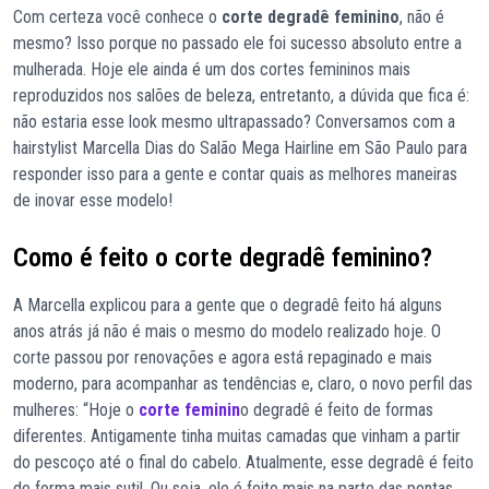
Com certeza você conhece o
corte degradê feminino
, não é
mesmo? Isso porque no passado ele foi sucesso absoluto entre a
mulherada. Hoje ele ainda é um dos cortes femininos mais
reproduzidos nos salões de beleza, entretanto, a dúvida que fica é:
não estaria esse look mesmo ultrapassado? Conversamos com a
hairstylist Marcella Dias do Salão Mega Hairline em São Paulo para
responder isso para a gente e contar quais as melhores maneiras
de inovar esse modelo!
Como é feito o corte degradê feminino?
A Marcella explicou para a gente que o degradê feito há alguns
anos atrás já não é mais o mesmo do modelo realizado hoje. O
corte passou por renovações e agora está repaginado e mais
moderno, para acompanhar as tendências e, claro, o novo perfil das
mulheres: “Hoje o
corte feminin
o degradê é feito de formas
diferentes. Antigamente tinha muitas camadas que vinham a partir
do pescoço até o final do cabelo. Atualmente, esse degradê é feito
de forma mais sutil. Ou seja, ele é feito mais na parte das pontas,