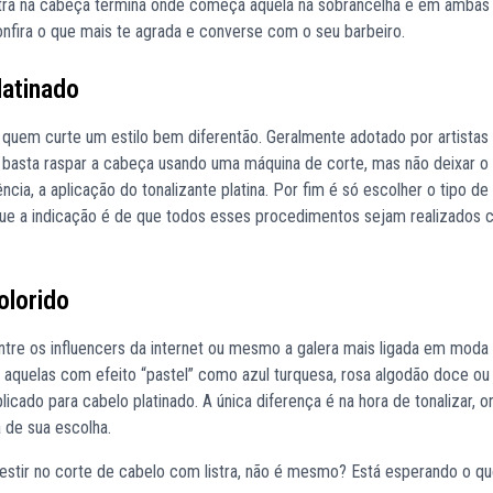
listra na cabeça termina onde começa aquela na sobrancelha e em ambas
onfira o que mais te agrada e converse com o seu barbeiro.
latinado
 quem curte um estilo bem diferentão. Geralmente adotado por artistas
l basta raspar a cabeça usando uma máquina de corte, mas não deixar o 
ia, a aplicação do tonalizante platina. Por fim é só escolher o tipo de 
 que a indicação é de que todos esses procedimentos sejam realizados
olorido
ntre os influencers da internet ou mesmo a galera mais ligada em moda
quelas com efeito “pastel” como azul turquesa, rosa algodão doce ou v
licado para cabelo platinado. A única diferença é na hora de tonalizar, o
a de sua escolha.
estir no corte de cabelo com listra, não é mesmo? Está esperando o qu