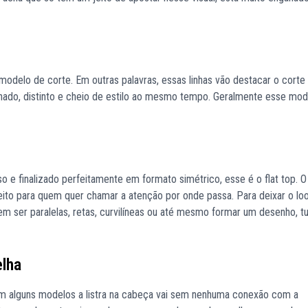
modelo de corte. Em outras palavras, essas linhas vão destacar o corte 
lhado, distinto e cheio de estilo ao mesmo tempo. Geralmente esse mod
o e finalizado perfeitamente em formato simétrico, esse é o flat top. O 
ito para quem quer chamar a atenção por onde passa. Para deixar o loo
odem ser paralelas, retas, curvilíneas ou até mesmo formar um desenho, t
elha
 Em alguns modelos a listra na cabeça vai sem nenhuma conexão com a