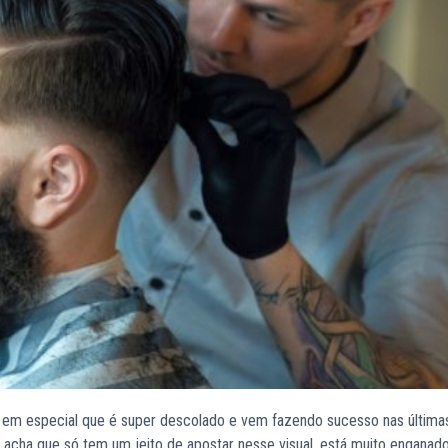
em especial que é super descolado e vem fazendo sucesso nas última
 acha que só tem um jeito de apostar nesse visual, está muito enganado