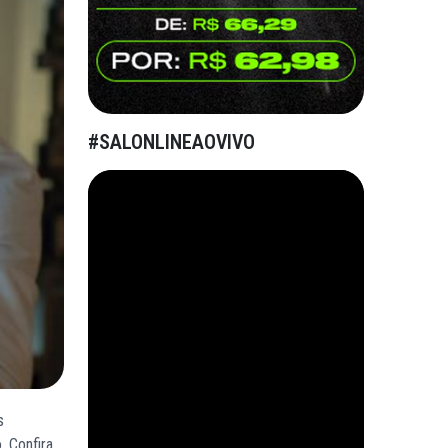
#SALONLINEAOVIVO
s
. Confira