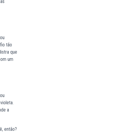
 as
 ou
fio tão
listra que
 com um
 ou
ioleta.
nde a
ê, então?