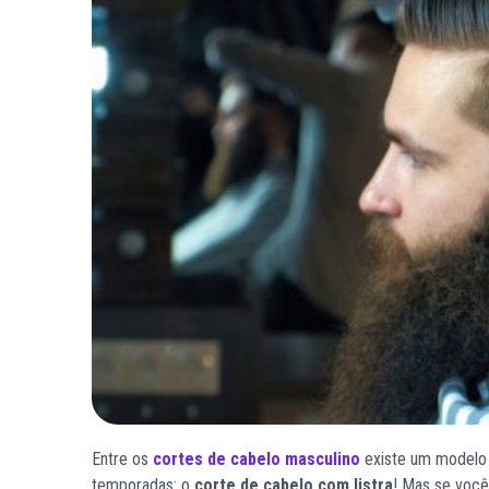
Entre os
cortes de cabelo masculino
existe um modelo 
temporadas: o
corte de cabelo com listra
! Mas se você