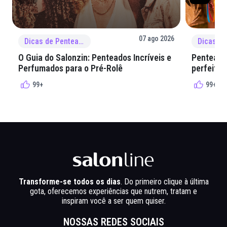
07 ago 2026
Dicas de Penteado
O Guia do Salonzin: Penteados Incríveis e
Penteados
Perfumados para o Pré-Rolê
perfeita 
99+
99+
Transforme-se todos os dias
. Do primeiro clique à última
gota, oferecemos experiências que nutrem, tratam e
inspiram você a ser quem quiser.
NOSSAS REDES SOCIAIS