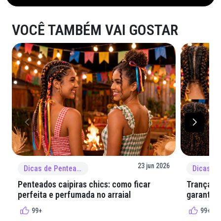
VOCÊ TAMBÉM VAI GOSTAR
23 jun 2026
Dicas de Penteado
Penteados caipiras chics: como ficar
Tranças e
perfeita e perfumada no arraial
garantir 
99+
99+