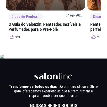
07 ago 2026
Dicas de Penteado
O Guia do Salonzin: Penteados Incríveis e
Penteados
Perfumados para o Pré-Rolê
perfeita 
99+
99+
Transforme-se todos os dias
. Do primeiro clique à última
gota, oferecemos experiências que nutrem, tratam e
inspiram você a ser quem quiser.
NOSSAS REDES SOCIAIS