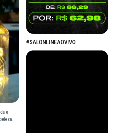
#SALONLINEAOVIVO
nda e
beleza.