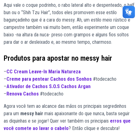
Aqui vale o coque podrinho, o rabo lateral alto e despenteado, o half
bun ou o “Shih Tzu Hair”, todos eles promovem esse estilo
bagunçadinho que é a cara do messy. Ah, um estilo meio rústico e
campestre também vai muito bem, então experimente um coque
baixo -na altura da nuca- preso com grampos e alguns fios soltos
para dar o ar desleixado e, ao mesmo tempo, charmoso.
Produtos para apostar no messy hair
–
CC Cream Leave-In Maria Natureza
–
Creme para pentear Cachos dos Sonhos
#todecacho
–
Ativador de Cachos S.O.S Cachos Argan
–
Renova Cachos
#todecacho
Agora você tem ao alcance das mãos os principais segredinhos
para um
messy hair
mais apaixonante do que nunca, basta seguir
as diquinhas e se jogar! Quer ver também os principais
erros que
você comete ao lavar o cabelo
? Então clique e descubra!