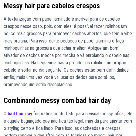
Messy hair para cabelos crespos
A texturização com papel laminado é incrível para os cabelos
crespos nesse caso, pois, com eles, é possível fazer rolinhos um
pouco mais grossos para promover cachos abertos, que têm a vibe
mais praiana. Para isso, corte pedaços de papel alumínio e faça
minhoquinhas na grossura que achar melhor. Aplique um bom
ativador de cachos mecha por mecha e vá enrolando o cabelo nas
minhoquinhas. Na sequência basta prender os rolinhos no próprio
cabelo e soltar no dia seguinte. Os cachos estão bem definidinhos,
então, mais uma vez você vai usar os dedos para soltá-los,
promovendo um estilo descoladinho.
Combinando messy com bad hair day
O
bad hair day
foi praticamente feito para o visual messy, afinal, ele
é aquele bagunçado que não fica tão legal, mas dá para ajustar com
o styling certo e fica lindo. Para isso, as cacheadas e crespas
podem renovar o day after com as técnicas de messy hair, por