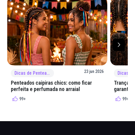
23 jun 2026
Dicas de Penteado
Penteados caipiras chics: como ficar
Tranças e
perfeita e perfumada no arraial
garantir 
99+
99+