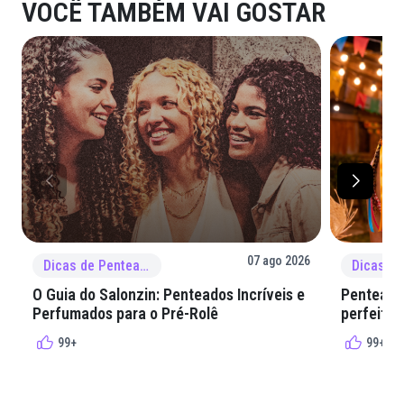
VOCÊ TAMBÉM VAI GOSTAR
07 ago 2026
Dicas de Penteado
O Guia do Salonzin: Penteados Incríveis e
Penteados
Perfumados para o Pré-Rolê
perfeita 
99+
99+