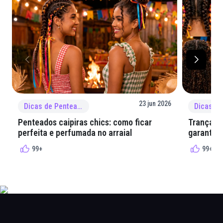
23 jun 2026
Dicas de Penteado
Penteados caipiras chics: como ficar
Tranças e
perfeita e perfumada no arraial
garantir 
99+
99+