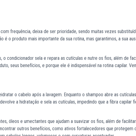
com frequência, deixa de ser prioridade, sendo muitas vezes substituíd
 é o produto mais importante da sua rotina, mas garantimos, a sua aus
 o condicionador sela e repara as cutículas e nutre os fios, além de faci
o, seus benefícios, e porque ele é indispensável na rotina capilar. Ve
eidratar o cabelo após a lavagem. Enquanto o shampoo abre as cutícula
evolve a hidratação e sela as cutículas, impedindo que a fibra capilar f
tes, óleos e umectantes que ajudam a suavizar os fios, além de facilitar
contrar outros benefícios, como ativos fortalecedores que protegem 
e em cabelos longos, volumosos e com curvaturas acentuadas.