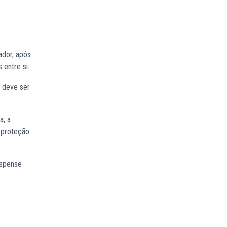
ador, após
 entre si.
m deve ser
a, a
a proteção
ispense