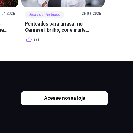
 jun 2026
26 jan 2026
Dicas de Penteado
Dicas de 
:
Penteados para arrasar no
GelaCola:
na
Carnaval: brilho, cor e muita
mega resi
criatividade
99+
99+
Acesse nossa loja