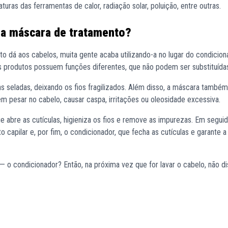
uras das ferramentas de calor, radiação solar, poluição, entre outras.
la máscara de tratamento?
o dá aos cabelos, muita gente acaba utilizando-a no lugar do condicion
s produtos possuem funções diferentes, que não podem ser substituídas
s seladas, deixando os fios fragilizados. Além disso, a máscara també
em pesar no cabelo, causar caspa, irritações ou oleosidade excessiva.
e abre as cutículas, higieniza os fios e remove as impurezas. Em seguid
 capilar e, por fim, o condicionador, que fecha as cutículas e garante 
 — o condicionador? Então, na próxima vez que for lavar o cabelo, não d