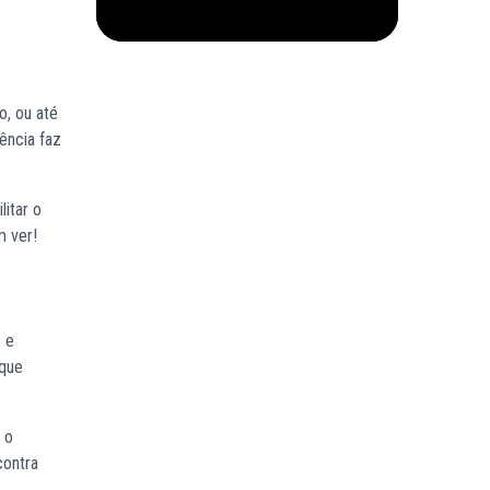
o, ou até
ência faz
litar o
m ver!
s e
ique
 o
contra