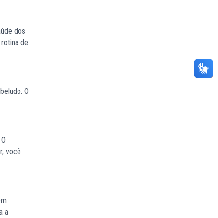
aúde dos
 rotina de
beludo. O
 O
r, você
bém
a a