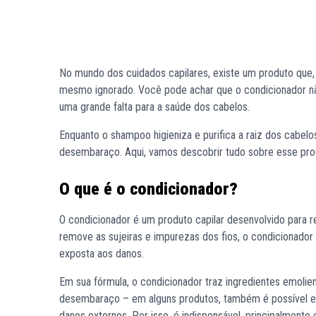
No mundo dos cuidados capilares, existe um produto que, 
mesmo ignorado. Você pode achar que o condicionador não
uma grande falta para a saúde dos cabelos.
Enquanto o shampoo higieniza e purifica a raiz dos cabelos,
desembaraço. Aqui, vamos descobrir tudo sobre esse produt
O que é o condicionador?
O condicionador é um produto capilar desenvolvido para r
remove as sujeiras e impurezas dos fios, o condicionador d
exposta aos danos.
Em sua fórmula, o condicionador traz ingredientes emolien
desembaraço – em alguns produtos, também é possível en
danos externos. Por isso, é indispensável, principalment