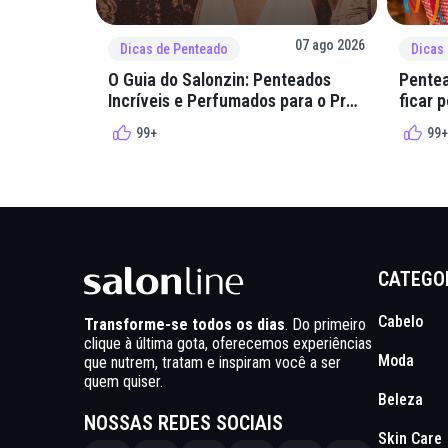
07 ago 2026
Dicas de Penteado
Dicas
O Guia do Salonzin: Penteados
Pentea
Incríveis e Perfumados para o Pré-
ficar 
Rolê
arraial
99+
99+
CATEGO
Cabelo
Transforme-se todos os dias
. Do primeiro
clique à última gota, oferecemos experiências
Moda
que nutrem, tratam e inspiram você a ser
quem quiser.
Beleza
NOSSAS REDES SOCIAIS
Skin Care