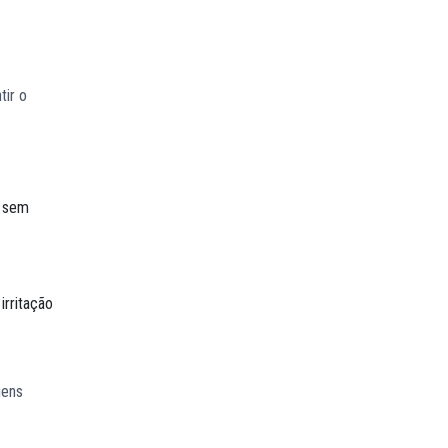
tir o
, sem
irritação
gens