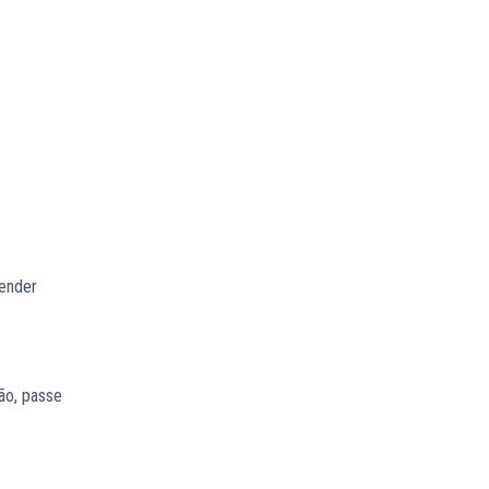
render
ão, passe