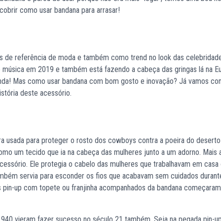
cobrir como usar bandana para arrasar!
tes de referência de moda e também como trend no look das celebridad
e música em 2019 e também está fazendo a cabeça das gringas lá na E
 onda! Mas como usar bandana com bom gosto e inovação? Já vamos con
stória deste acessório.
a usada para proteger o rosto dos cowboys contra a poeira do deserto
omo um tecido que ia na cabeça das mulheres junto a um adorno. Mais a
acessório. Ele protegia o cabelo das mulheres que trabalhavam em casa
Também servia para esconder os fios que acabavam sem cuidados durant
os pin-up com topete ou franjinha acompanhados da bandana começaram
1940 vieram fazer sucesso no século 21 também. Seja na pegada pin-up