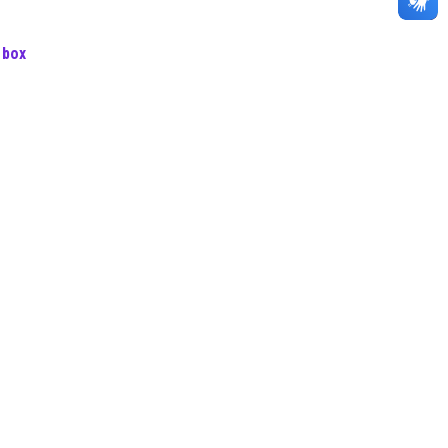
s
box