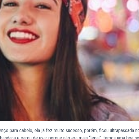
nço para cabelo, ela já fez muito sucesso, porém, ficou ultrapassada n
ndana e parou de usar porque não era mais “legal”, temos uma boa not