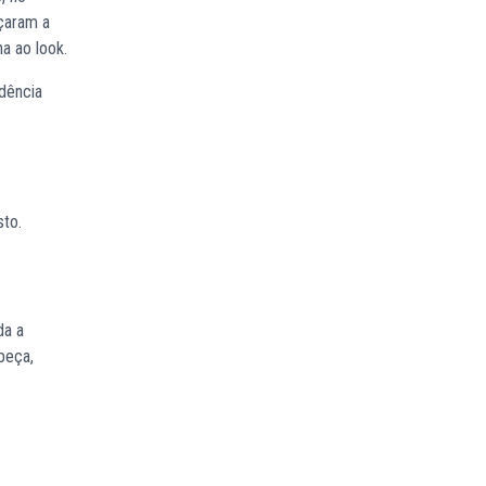
eçaram a
a ao look.
dência
sto.
da a
beça,