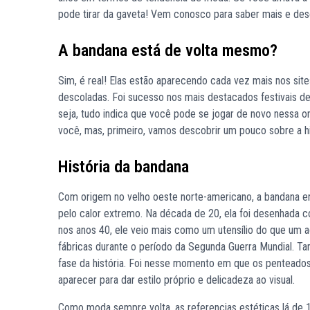
pode tirar da gaveta! Vem conosco para saber mais e des
A bandana está de volta mesmo?
Sim, é real! Elas estão aparecendo cada vez mais nos si
descoladas. Foi sucesso nos mais destacados festivais d
seja, tudo indica que você pode se jogar de novo nessa
você, mas, primeiro, vamos descobrir um pouco sobre a hi
História da bandana
Com origem no velho oeste norte-americano, a bandana er
pelo calor extremo. Na década de 20, ela foi desenhada c
nos anos 40, ele veio mais como um utensílio do que um 
fábricas durante o período da Segunda Guerra Mundial. 
fase da história. Foi nesse momento em que os pentead
aparecer para dar estilo próprio e delicadeza ao visual.
Como moda sempre volta, as referencias estéticas lá de 