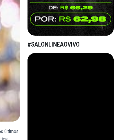
#SALONLINEAOVIVO
os últimos
ícia: