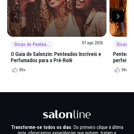
07 ago 2026
Dicas de Penteado
O Guia do Salonzin: Penteados Incríveis e
Penteados
Perfumados para o Pré-Rolê
perfeita 
99+
99+
Transforme-se todos os dias
. Do primeiro clique à última
gota, oferecemos experiências que nutrem, tratam e