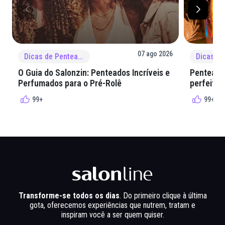
07 ago 2026
Dicas de Penteado
O Guia do Salonzin: Penteados Incríveis e
Penteados
Perfumados para o Pré-Rolê
perfeita 
99+
99+
Transforme-se todos os dias
. Do primeiro clique à última
gota, oferecemos experiências que nutrem, tratam e
inspiram você a ser quem quiser.