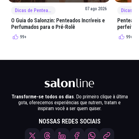
07 ago 2026
Dicas de Penteado
O Guia do Salonzin: Penteados Incríveis e
Penteados
Perfumados para o Pré-Rolê
perfeita 
99+
99+
Transforme-se todos os dias
. Do primeiro clique à última
gota, oferecemos experiências que nutrem, tratam e
inspiram você a ser quem quiser.
NOSSAS REDES SOCIAIS