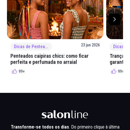
23 jun 2026
Dicas de Penteado
Penteados caipiras chics: como ficar
Tranças e
perfeita e perfumada no arraial
garantir 
99+
99+
Transforme-se todos os dias
. Do primeiro clique à última