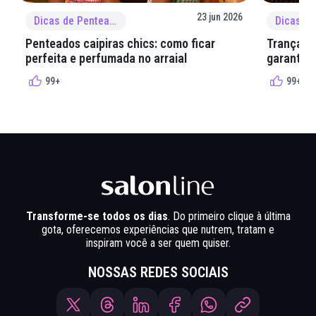
23 jun 2026
Dicas de Penteado
Penteados caipiras chics: como ficar
Tranças e
perfeita e perfumada no arraial
garantir 
99+
99+
Transforme-se todos os dias
. Do primeiro clique à última
gota, oferecemos experiências que nutrem, tratam e
inspiram você a ser quem quiser.
NOSSAS REDES SOCIAIS