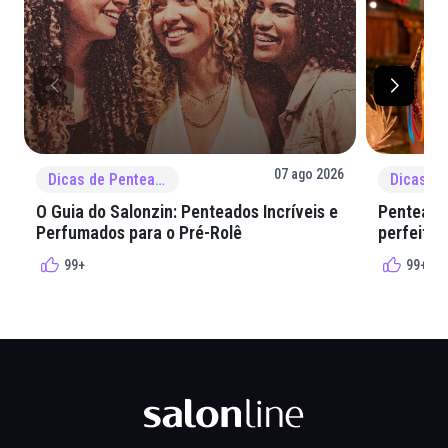
07 ago 2026
Dicas de Penteado
O Guia do Salonzin: Penteados Incríveis e
Penteados
Perfumados para o Pré-Rolê
perfeita 
99+
99+