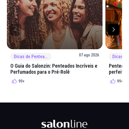
07 ago 2026
Dicas de Penteado
O Guia do Salonzin: Penteados Incríveis e
Penteados
Perfumados para o Pré-Rolê
perfeita 
99+
99+