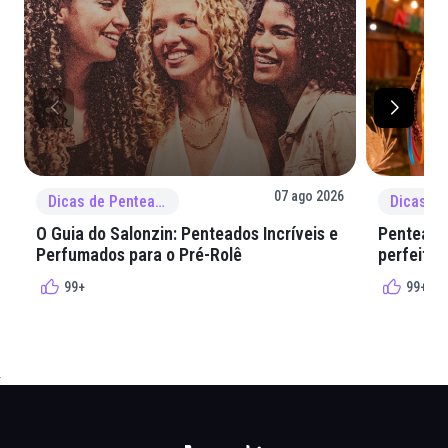
07 ago 2026
Dicas de Penteado
O Guia do Salonzin: Penteados Incríveis e
Penteados
Perfumados para o Pré-Rolê
perfeita 
99+
99+