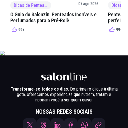
07 ago 2026
Dicas de Penteado
O Guia do Salonzin: Penteados Incríveis e
Penteados
Perfumados para o Pré-Rolê
perfeita 
99+
99+
Transforme-se todos os dias
. Do primeiro clique à última
gota, oferecemos experiências que nutrem, tratam e
inspiram você a ser quem quiser.
NOSSAS REDES SOCIAIS