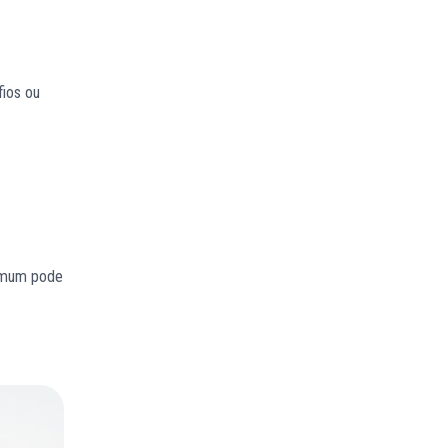
fios ou
omum pode