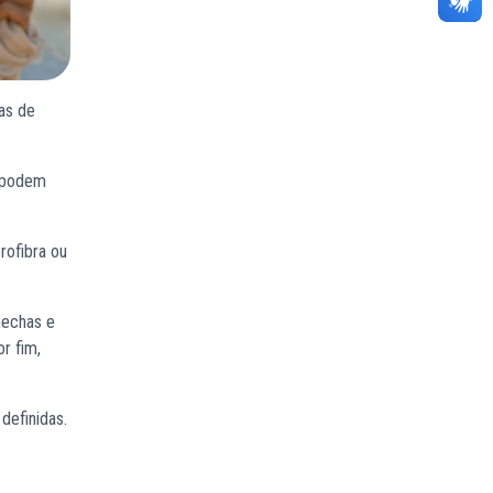
as de
s podem
rofibra ou
mechas e
r fim,
definidas.