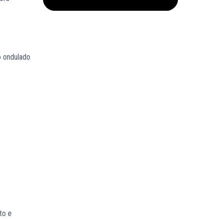
o ondulado
to e