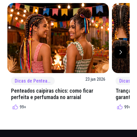
23 jun 2026
Dicas de Penteado
Penteados caipiras chics: como ficar
Tranças e
perfeita e perfumada no arraial
garantir 
99+
99+