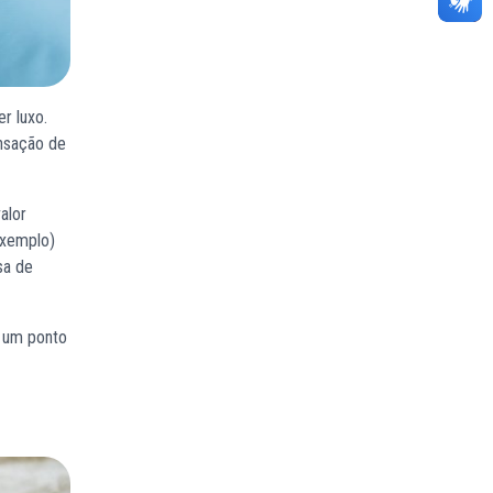
r luxo.
ensação de
alor
exemplo)
sa de
a um ponto