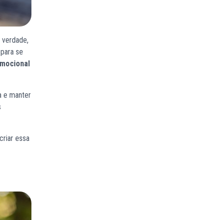
a verdade,
 para se
mocional
a e manter
s
criar essa