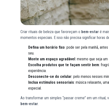
Criar rituais de beleza que favoreçam o
bem-estar
é mais
momentos especiais. E isso não precisa significar horas 
Defina um horário fixo
: pode ser pela manhã, ante
seu.
Monte um espaço agradável
: mesmo que seja um c
Escolha produtos que te façam sentir bem
: frag
experiência.
Desconecte-se do celular
: pelo menos nesses minu
Inclua estímulos sensoriais
: música relaxante, u
especial.
Ao transformar um simples “passar creme” em um ritual, v
bem-estar
.