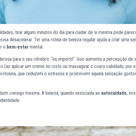
lidades, tirar alguns minutos do dia para cuidar de si mesma pode parece
sa desacelerar. Ter uma rotina de beleza regular ajuda a criar uma s
er o
bem-estar
mental.
rosa para o seu cérebro: “eu importo”. Isso aumenta a percepção de v
sico (ao aplicar um creme no rosto ou massagear o couro cabeludo, por 
 serotonina, que reduzem o estresse e promovem aquela sensação gosto
tir bem consigo mesma. A beleza, quando associada ao
autocuidado
, vir
identidade.