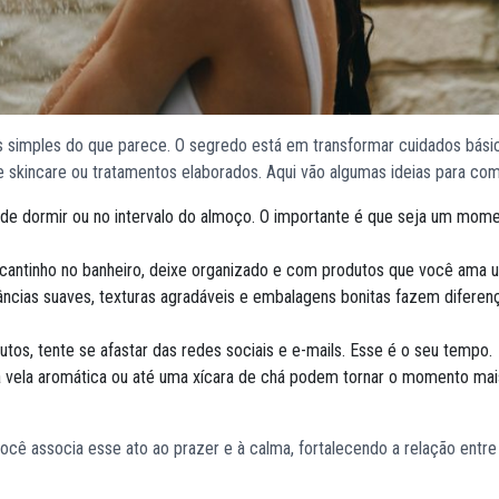
 simples do que parece. O segredo está em transformar cuidados bás
de skincare ou tratamentos elaborados. Aqui vão algumas ideias para co
s de dormir ou no intervalo do almoço. O importante é que seja um mom
antinho no banheiro, deixe organizado e com produtos que você ama u
râncias suaves, texturas agradáveis e embalagens bonitas fazem diferen
tos, tente se afastar das redes sociais e e-mails. Esse é o seu tempo.
ma vela aromática ou até uma xícara de chá podem tornar o momento mai
ocê associa esse ato ao prazer e à calma, fortalecendo a relação entre