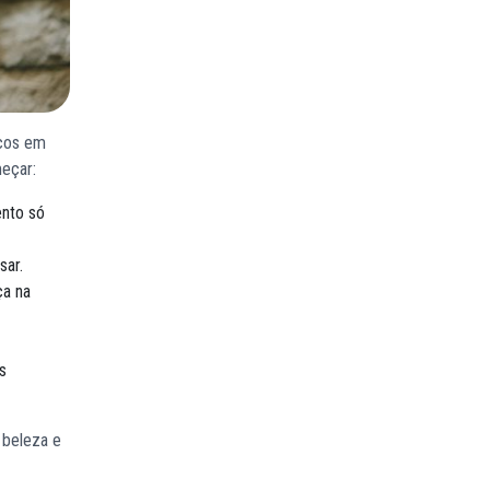
icos em
meçar:
ento só
sar.
ça na
s
 beleza e