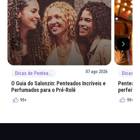
07 ago 2026
Dicas de Penteado
O Guia do Salonzin: Penteados Incríveis e
Penteados
Perfumados para o Pré-Rolê
perfeita 
99+
99+