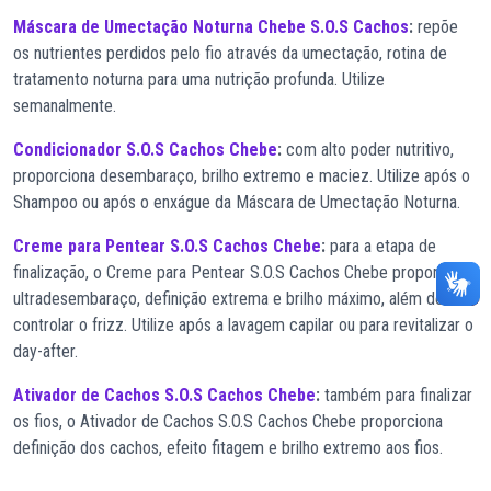
Máscara de Umectação Noturna Chebe S.O.S Cachos
:
repõe
os nutrientes perdidos pelo fio através da umectação, rotina de
tratamento noturna para uma nutrição profunda. Utilize
semanalmente.
Condicionador S.O.S Cachos Chebe
:
com alto poder nutritivo,
proporciona desembaraço, brilho extremo e maciez. Utilize após o
Shampoo ou após o enxágue da Máscara de Umectação Noturna.
Creme para Pentear S.O.S Cachos Chebe
:
para a etapa de
finalização, o Creme para Pentear S.O.S Cachos Chebe proporciona
ultradesembaraço, definição extrema e brilho máximo, além de
controlar o frizz. Utilize após a lavagem capilar ou para revitalizar o
day-after.
Ativador de Cachos S.O.S Cachos Chebe
:
também para finalizar
os fios, o Ativador de Cachos S.O.S Cachos Chebe proporciona
definição dos cachos, efeito fitagem e brilho extremo aos fios.