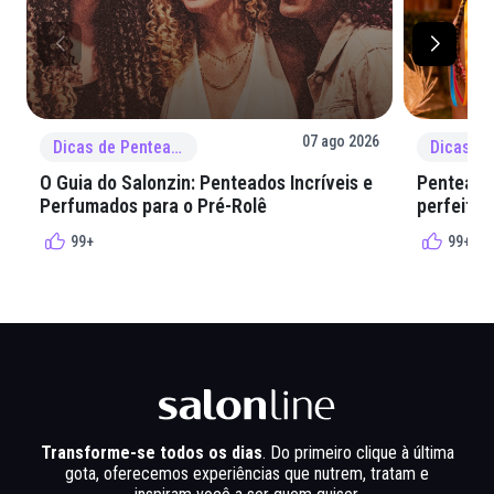
07 ago 2026
Dicas de Penteado
O Guia do Salonzin: Penteados Incríveis e
Penteados
Perfumados para o Pré-Rolê
perfeita 
99+
99+
Transforme-se todos os dias
. Do primeiro clique à última
gota, oferecemos experiências que nutrem, tratam e