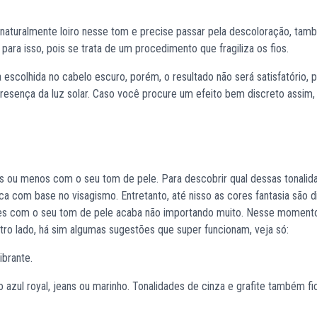
 naturalmente loiro nesse tom e precise passar pela descoloração, tam
para isso, pois se trata de um procedimento que fragiliza os fios.
 escolhida no cabelo escuro, porém, o resultado não será satisfatório, p
resença da luz solar. Caso você procure um efeito bem discreto assim
 ou menos com o seu tom de pele. Para descobrir qual dessas tonalid
 com base no visagismo. Entretanto, até nisso as cores fantasia são di
res com o seu tom de pele acaba não importando muito. Nesse momento
utro lado, há sim algumas sugestões que super funcionam, veja só:
brante.
o azul royal, jeans ou marinho. Tonalidades de cinza e grafite também f