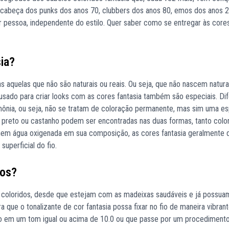
a cabeça dos punks dos anos 70, clubbers dos anos 80, emos dos anos 
r pessoa, independente do estilo. Quer saber como se entregar às cores
ia?
s aquelas que não são naturais ou reais. Ou seja, que não nascem natur
a usado para criar looks com as cores fantasia também são especiais. Di
ônia, ou seja, não se tratam de coloração permanente, mas sim uma e
 preto ou castanho podem ser encontradas nas duas formas, tanto colo
 nem água oxigenada em sua composição, as cores fantasia geralmente
uperficial do fio.
dos?
s coloridos, desde que estejam com as madeixas saudáveis e já possua
ra que o tonalizante de cor fantasia possa fixar no fio de maneira vibran
oiro em um tom igual ou acima de 10.0 ou que passe por um procediment