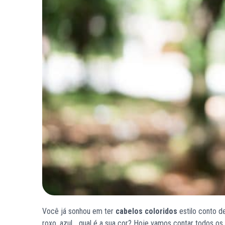
Você já sonhou em ter
cabelos coloridos
estilo conto d
roxo, azul… qual é a sua cor? Hoje vamos contar todos os