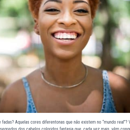
e fadas? Aquelas cores diferentonas que não existem no “mundo real”? 
 segredos dos cabelos coloridos fantasia que, cada vez mais, vêm conq