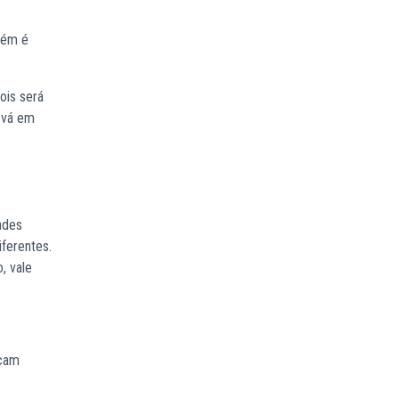
bém é
ois será
, vá em
ades
ferentes.
, vale
icam