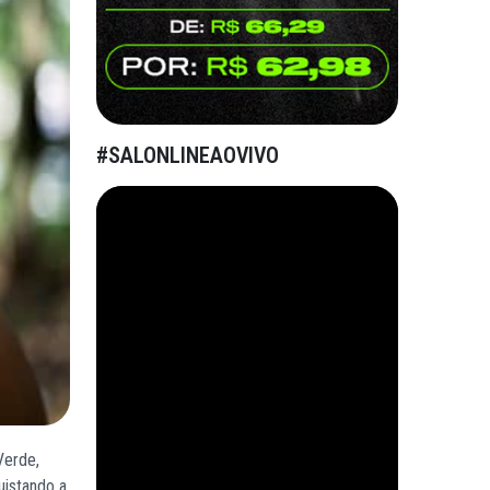
#SALONLINEAOVIVO
Verde,
uistando a