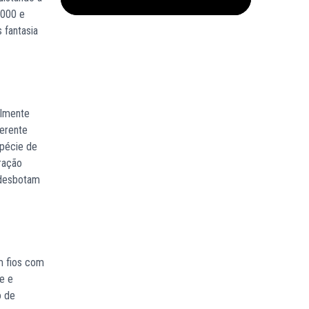
2000 e
 fantasia
almente
ferente
spécie de
ração
 desbotam
m fios com
te e
o de