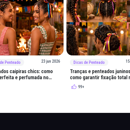
23 jun 2026
15
 de Penteado
Dicas de Penteado
dos caipiras chics: como
Tranças e penteados juninos
perfeita e perfumada no
como garantir fixação total 
quadrilha
99+