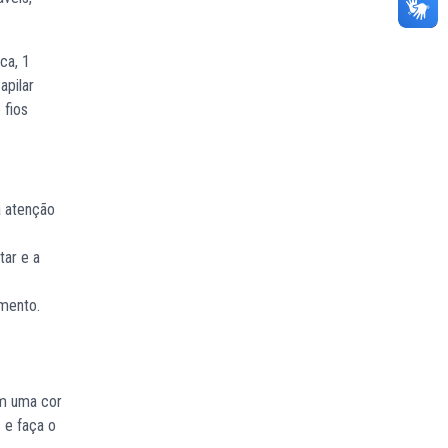
ca, 1
apilar
 fios
a atenção
tar e a
mento.
om uma cor
 e faça o