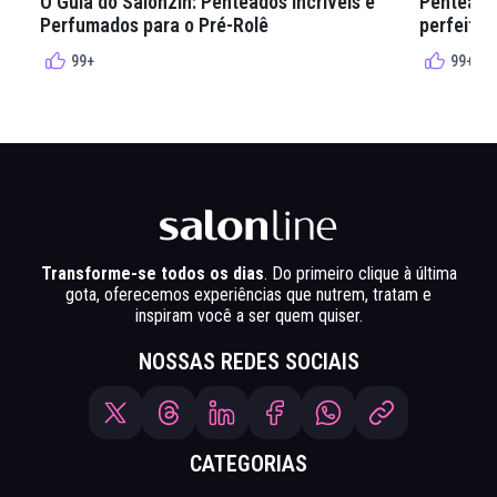
O Guia do Salonzin: Penteados Incríveis e
Penteados
Perfumados para o Pré-Rolê
perfeita 
99+
99+
Transforme-se todos os dias
. Do primeiro clique à última
gota, oferecemos experiências que nutrem, tratam e
inspiram você a ser quem quiser.
NOSSAS REDES SOCIAIS
CATEGORIAS