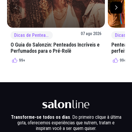
07 ago 2026
Dicas de Penteado
O Guia do Salonzin: Penteados Incríveis e
Penteados
Perfumados para o Pré-Rolê
perfeita 
99+
99+
Transforme-se todos os dias
. Do primeiro clique à última
gota, oferecemos experiências que nutrem, tratam e
inspiram você a ser quem quiser.