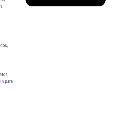
s.
ados,
etos,
in
para