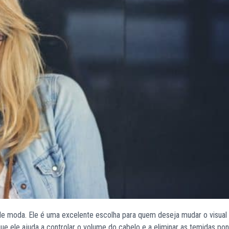
e moda. Ele é uma excelente escolha para quem deseja mudar o visual 
 ele ajuda a controlar o volume do cabelo e a eliminar as temidas pon