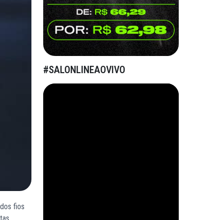
#SALONLINEAOVIVO
dos fios
tas