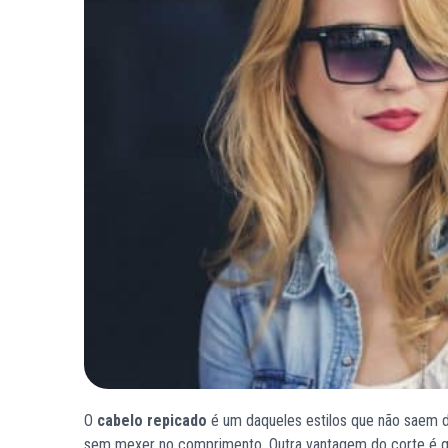
O
cabelo repicado
é um daqueles estilos que não saem d
sem mexer no comprimento. Outra vantagem do corte é que