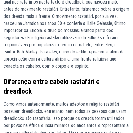
qual nos referimos neste texto é dreadlock, que nasceu muito
antes do movimento rastafári. Entretanto, falaremos sobre a origem
dos dreads mais a frente. O movimento rastafári, por sua vez,
nasceu na Jamaica nos anos 30 e conferia a Haile Selassie, último
imperador da Etiópia, o título de messias. Grande parte dos
seguidores da religião rastafári utilizavam dreadlocks e foram
responsáveis por popularizar o estilo de cabelo, entre eles, o
cantor Bob Marley. Para eles, o uso do estilo representa, além da
aproximação com a cultura africana, uma fronte religiosa que
conecta os cabelos, com o corpo e o espírito.
Diferença entre cabelo rastafári e
dreadlock
Como vimos anteriormente, muitos adeptos a religião rastafári
possuem dreadlocks, entretanto, nem todas as pessoas que usam
dreadlocks são rastafaris. Isso porque os dreads foram utilizados
por povos na África e Índia milhares de anos antes e representam a
herança cultural de diversas tribos. Ou seja, a maneira certa a se