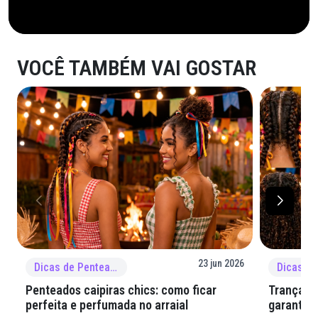
VOCÊ TAMBÉM VAI GOSTAR
23 jun 2026
Dicas de Penteado
Penteados caipiras chics: como ficar
Tranças e
perfeita e perfumada no arraial
garantir 