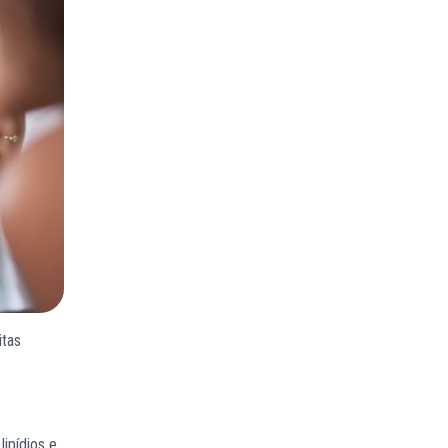
itas
lipídios e