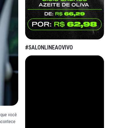
#SALONLINEAOVIVO
 que você
 acontece