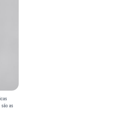
icas
s são as