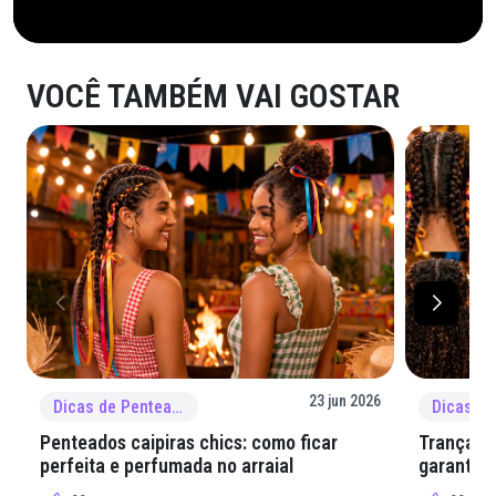
VOCÊ TAMBÉM VAI GOSTAR
23 jun 2026
Dicas de Penteado
Penteados caipiras chics: como ficar
Tranças e
perfeita e perfumada no arraial
garantir 