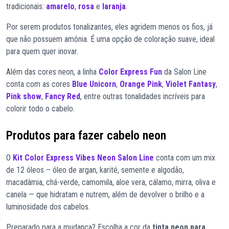
tradicionais:
amarelo
,
rosa
e
laranja
.
Por serem produtos tonalizantes, eles agridem menos os fios, já
que não possuem amônia. É uma opção de coloração suave, ideal
para quem quer inovar.
Além das cores neon, a linha
Color Express Fun
da Salon Line
conta com as cores
Blue Unicorn
,
Orange Pink
,
Violet Fantasy
,
Pink show
,
Fancy Red
, entre outras tonalidades incríveis para
colorir todo o cabelo.
Produtos para fazer cabelo neon
O
Kit Color Express Vibes Neon Salon Line
conta com um mix
de 12 óleos – óleo de argan, karité, semente e algodão,
macadâmia, chá-verde, camomila, aloe vera, cálamo, mirra, oliva e
canela — que hidratam e nutrem, além de devolver o brilho e a
luminosidade dos cabelos.
Preparado para a mudança? Escolha a cor da
tinta neon para