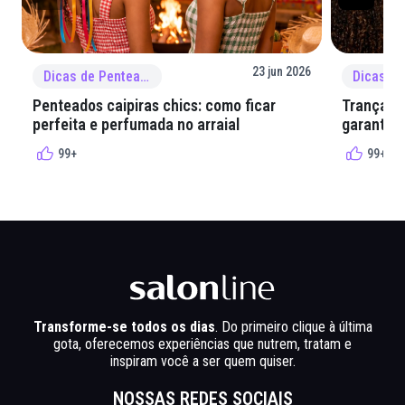
23 jun 2026
Dicas de Penteado
Penteados caipiras chics: como ficar
Tranças e
perfeita e perfumada no arraial
garantir 
99+
99+
Transforme-se todos os dias
. Do primeiro clique à última
gota, oferecemos experiências que nutrem, tratam e
inspiram você a ser quem quiser.
NOSSAS REDES SOCIAIS