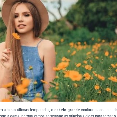
 alta nas últimas temporadas, o
cabelo grande
continua sendo o son
 com a gente, porque vamos apresentar as principais dicas para tornar o