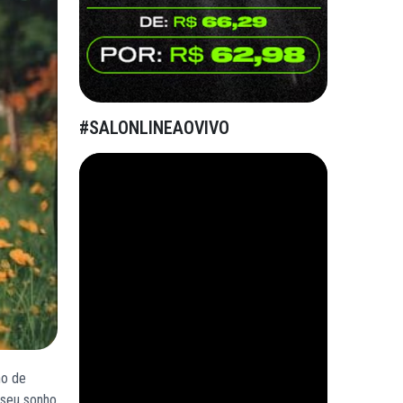
#SALONLINEAOVIVO
ho de
 seu sonho