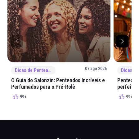
07 ago 2026
Dicas de Penteado
O Guia do Salonzin: Penteados Incríveis e
Penteados
Perfumados para o Pré-Rolê
perfeita 
99+
99+