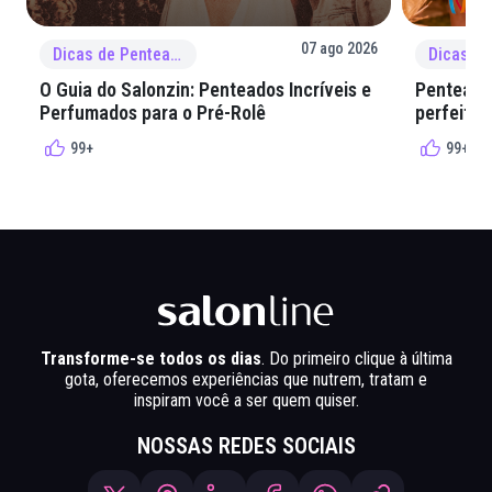
07 ago 2026
Dicas de Penteado
O Guia do Salonzin: Penteados Incríveis e
Penteados
Perfumados para o Pré-Rolê
perfeita 
99+
99+
Transforme-se todos os dias
. Do primeiro clique à última
gota, oferecemos experiências que nutrem, tratam e
inspiram você a ser quem quiser.
NOSSAS REDES SOCIAIS