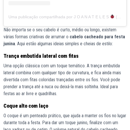
Uma publicação compartilhada por J O A N A T E L E S
(@joanateles)
Não importa se o seu cabelo é curto, médio ou longo, existem
várias formas criativas de arrumar o
cabelo cacheado para festa
junina
. Aqui estão algumas ideias simples e cheias de estilo:
Trança embutida lateral com fitas
Uma opção clássica com um toque temático. A trança embutida
lateral combina com qualquer tipo de curvatura, e fica ainda mais
divertida com fitas coloridas trançadas entre os fios. Você pode
prender a trança até a nuca ou deixá-la mais soltinha. Ideal para
festas ao ar livre e quadrilhas.
Coque alto com laço
O coque é um penteado prático, que ajuda a manter os fios no lugar
durante toda a festa. Para dar um toque junino, finalize com um
laço xadrez ou de cetim. O volume natural do cabelo cacheado