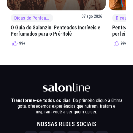
07 ago 2026
Dicas de Penteado
O Guia do Salonzin: Penteados Incríveis e
Penteados
Perfumados para o Pré-Rolê
perfeita 
99+
99+
Transforme-se todos os dias
. Do primeiro clique à última
gota, oferecemos experiências que nutrem, tratam e
inspiram você a ser quem quiser.
NOSSAS REDES SOCIAIS